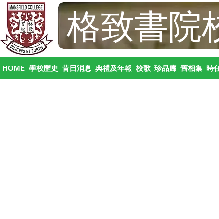
格致書院
HOME
學校歷史
昔日消息
典禮及年報
校歌
珍品廊
舊相集
時