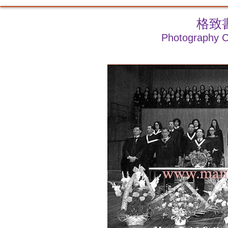
格致
Photography Cl