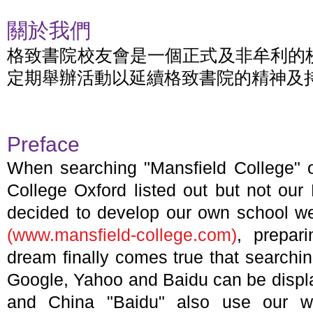
關於我們
格致書院校友會是一個正式及非牟利的
定期舉辦活動以延續格致書院的精神及
Preface
When searching "Mansfield College" o
College Oxford listed out but not ou
decided to develop our own school we
(
www.mansfield-college.com
)
, prepar
dream finally comes true that searchi
Google, Yahoo and Baidu can be displa
and China "Baidu" also use our web