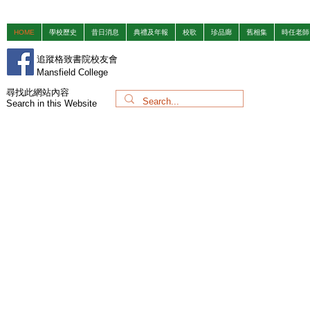
HOME
學校歷史
昔日消息
典禮及年報
校歌
珍品廊
舊相集
時任老師
追蹤格致書院校友會
Mansfield College
​尋找此網站內容
Search in this Website