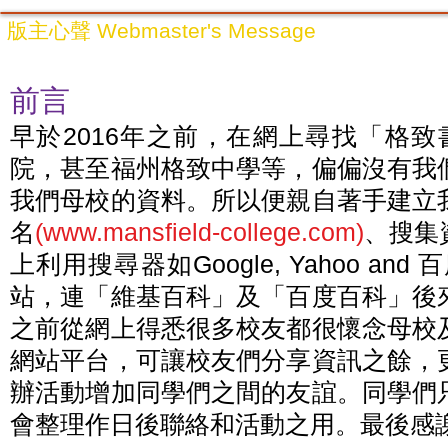
版主心聲 Webmaster's Message
前言
早於2016年之前，在網上尋找「格
院，甚至福州格致中學等，偏偏沒有我
我們母校的資料。所以便親自著手建立
名
(
www.mansfield
-college.com)
、搜集
上利用搜尋器如Google, Yahoo 
站，連「維基百科」及「百度百科」後
之前從網上得悉很多校友都很懷念母校
網站平台，可讓校友們分享資訊之餘，
辦活動增加同學們之間的友誼。同學們
會整理作日後聯絡和活動之用。最後感