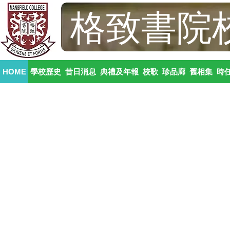
格致書院
HOME
學校歷史
昔日消息
典禮及年報
校歌
珍品廊
舊相集
時