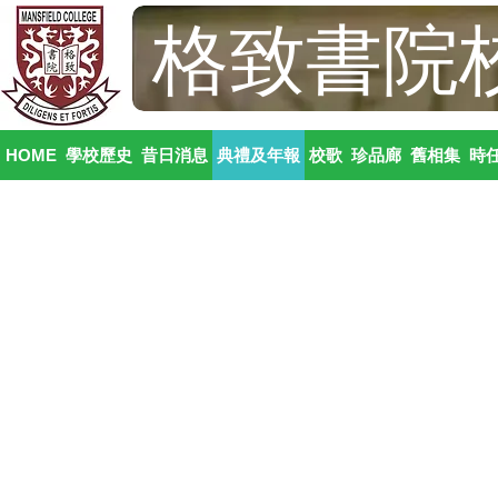
格致書院
HOME
學校歷史
昔日消息
典禮及年報
校歌
珍品廊
舊相集
時