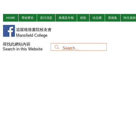
HOME
學校歷史
昔日消息
典禮及年報
校歌
珍品廊
舊相集
時任老師
追蹤格致書院校友會
Mansfield College
​尋找此網站內容
Search in this Website