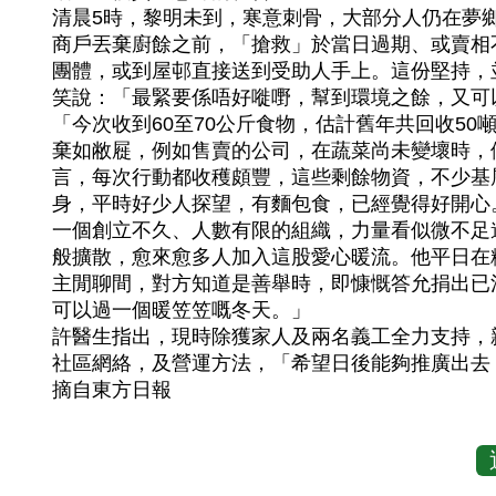
清晨5時，黎明未到，寒意刺骨，大部分人仍在夢
商戶丟棄廚餘之前，「搶救」於當日過期、或賣相
團體，或到屋邨直接送到受助人手上。這份堅持，
笑說：「最緊要係唔好嘥嘢，幫到環境之餘，又可
「今次收到60至70公斤食物，估計舊年共回收5
棄如敝屣，例如售賣的公司，在蔬菜尚未變壞時，
言，每次行動都收穫頗豐，這些剩餘物資，不少基
身，平時好少人探望，有麵包食，已經覺得好開心
一個創立不久、人數有限的組織，力量看似微不足
般擴散，愈來愈多人加入這股愛心暖流。他平日在
主閒聊間，對方知道是善舉時，即慷慨答允捐出已
可以過一個暖笠笠嘅冬天。」
許醫生指出，現時除獲家人及兩名義工全力支持，
社區網絡，及營運方法，「希望日後能夠推廣出去
​摘自東方日報