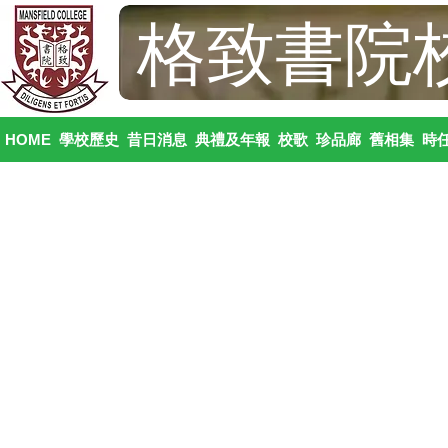
格致書院
HOME
學校歷史
昔日消息
典禮及年報
校歌
珍品廊
舊相集
時